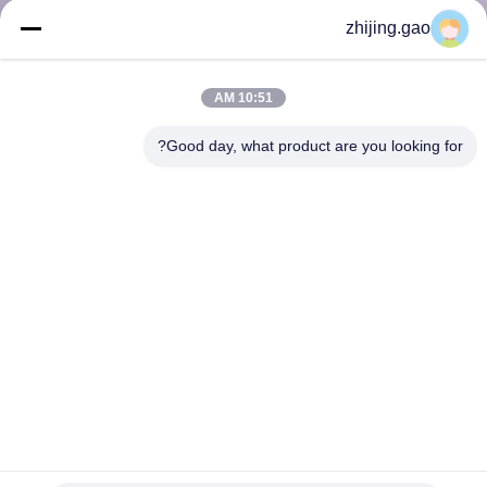
کنترل
zhijing.gao
کیفیت
10:51 AM
با
Good day, what product are you looking for?
ما
تماس
بگیرید
اخبار
موارد
SITEMAP
شبکه سیم معماری مس برای طراحی داخلی و خارجی