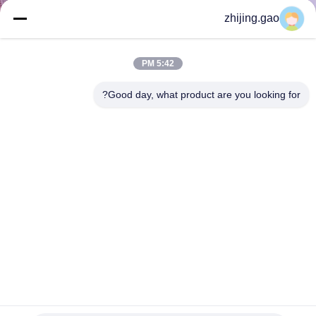
کنترل
zhijing.gao
کیفیت
5:42 PM
با
Good day, what product are you looking for?
ما
تماس
بگیرید
اخبار
موارد
SITEMAP
توری حلقه‌ای فلزی پرده‌ای معماری برای صفحه نمایش دیوار
جداسازی