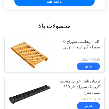
ادامه هید
محصولات بالا
کانال زهکشی سوراخ O
سوراخ گیر استرچ توری
MOQ:30 قطعه
تماس
نردبان ناهار خوری مشبک
گریتینگ سوراخ دار 230
میلی متری
MOQ:50 قطعه
تماس