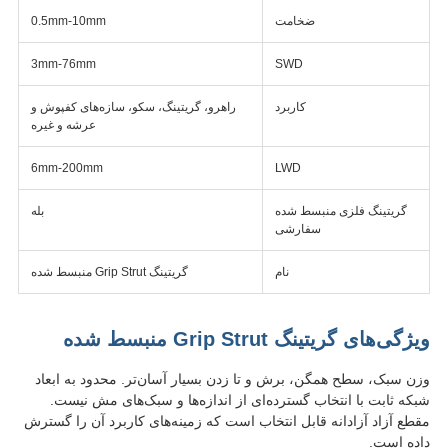
ضخامت
0.5mm-10mm
3mm-76mm
SWD
کاربرد
راهرو، گریتینگ، سکو، سازه‌های کفپوش و
عرشه و غیره
6mm-200mm
LWD
گریتینگ فلزی منبسط شده
بله
سفارشی
نام
گریتینگ Grip Strut منبسط شده
ویژگی‌های گریتینگ Grip Strut منبسط شده
وزن سبک، سطح همگن، برش و تا زدن بسیار آسان‌تر. محدود به ابعاد
شبکه ثابت با انتخاب گسترده‌ای از اندازه‌ها و سبک‌های مش نیست.
مقطع آزاد آزادانه قابل انتخاب است که زمینه‌های کاربرد آن را گسترش
داده است.