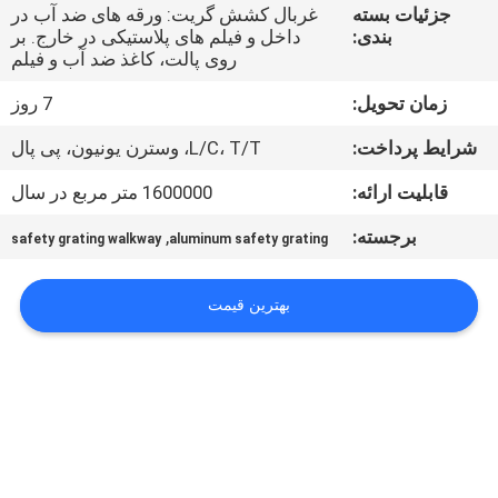
کنترل
جزئیات بسته
غربال کشش گریت: ورقه های ضد آب در
بندی:
داخل و فیلم های پلاستیکی در خارج. بر
کیفیت
روی پالت، کاغذ ضد آب و فیلم
زمان تحویل:
7 روز
با
شرایط پرداخت:
L/C، T/T، وسترن یونیون، پی پال
ما
قابلیت ارائه:
1600000 متر مربع در سال
تماس
بگیرید
برجسته:
,
safety grating walkway
aluminum safety grating
اخبار
بهترین قیمت
موارد
SITEMAP