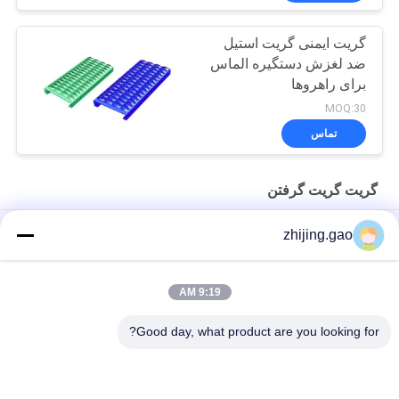
گریت ایمنی گریت استیل
ضد لغزش دستگیره الماس
برای راهروها
MOQ:30
تماس
گریت گریت گرفتن
صفحه گالوانیزه فولاد معماری فلزی Mesh برای Grtp Strut Grating
zhijing.gao
پانل های آلیومینیوم سوراخ شده برای شبکه های ساختمانی
9:19 AM
صفحه گریتینگ استرات گریپ سوراخ‌دار فولاد کربنی Q235 با ضخامت
2 تا 3 میلی‌متر
Good day, what product are you looking for?
دسته بندی های محبوب
همه