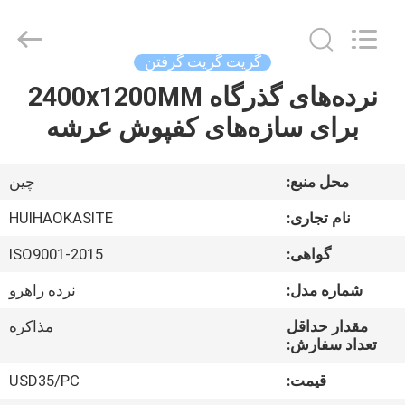
2026
Huihao
Hardware
Mesh
Product
گریت گریت گرفتن
Limited.
All
نرده‌های گذرگاه 2400x1200MM
خونه
Rights
Reserved.
برای سازه‌های کفپوش عرشه
محصولات
محل منبع:
چین
درباره
نام تجاری:
HUIHAOKASITE
ما
گواهی:
ISO9001-2015
شماره مدل:
نرده راهرو
بازدید
از
مقدار حداقل
مذاکره
تعداد سفارش:
کارخانه
قیمت:
USD35/PC