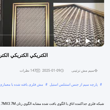
الكتريكي الكتريكي الكتر
سیم مش تزئینی
2025-01-09
147 نظرات
#
پارچه سیم از جنس استنلس استیل
#
مش فلزی بافته شده با معماری
1.7MX3.7M مواد فولاد ضد زنگ منطقه باز 48 درصد قطر وارپ 2mm*2 کل ض....