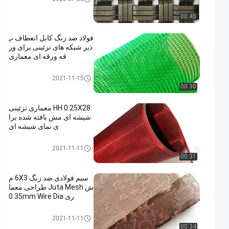
00:45
فولاد ضد زنگ کابل انعطاف پ
ذیر شبکه های تزئینی برای ور
قه ورقه ای معماری
سیم مش تزئینی
2021-11-15
00:30
HH 0.25X28 معماری تزئینی
شیشه ای مش بافته شده برا
ی نمای شیشه ای
سیم مش تزئینی
2021-11-11
00:31
سیم فولادی ضد زنگ 6X3 م
ش Juta Mesh طراحی معما
ری 0.35mm Wire Dia
سیم مش تزئینی
2021-11-11
00:34