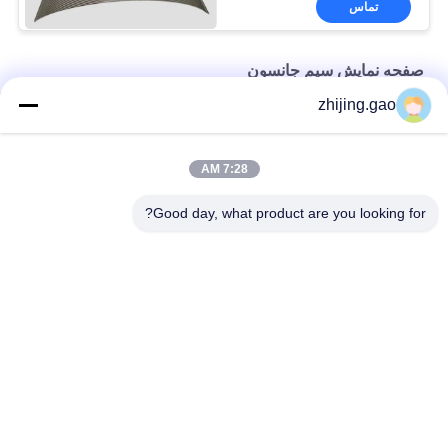
تماس
صفحه نمایش سیم جانسون
zhijing.gao
تصفیه آب فاضلاب پرده درام چرخان برای فیلتر کردن مایعات
مینی 0.02 میلی متر آب جانسون Strainer نوزل
7:28 AM
شبکه‌های پشتیبانی رسانه ساخته شده با سیم گُوه‌ای
Good day, what product are you looking for?
دسته بندی های محبوب
همه
پین های عایق بندی 
پین لنگر عایق
خود چسب
مش سیم معماری
فلز مش پارچه فروشی
واشرهای تخته پشتی 
پین جوشکاری گل میخ