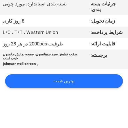
کنترل
جزئیات بسته
بسته بندی استاندارد، مورد چوبی
بندی:
کیفیت
زمان تحویل:
8 روز کاری
با
شرایط پرداخت:
L/C ، T/T ، Western Union
ما
قابلیت ارائه:
ظرفیت 2000pcs در هر 28 روز
تماس
برجسته:
صفحه نمایش سیم جوهانسون، صفحه نمایش جانسون
خوب است
بگیرید
,
johnson well screen
اخبار
بهترین قیمت
موارد
نقشه
سایت