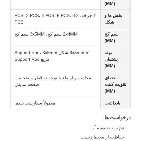
(MM)
بخش ها و
1 چرخه، 2 PCS، 3 PCS، 4 PCS، 6 PCS، 8
شکل
PCS
سیم کج
2x4MM سیم کج، 3x5MM سیم کج
(MM)
میله
3x5mm V شکل Support Rod، 3x5mm
پشتیبان
مربع Support Rod
(MM)
عصای
ضخامت و ارتفاع با توجه به قطر و ضخامت
تقویت کننده
صفحه نمایش
(MM)
یادداشت
معمولاً سفارشي شده.
درخواست ها
تجهیزات تصفیه آب
حفاظت از محیط زیست