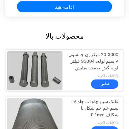
ادامه هید
محصولات بالا
20-3000 میکرون جانسون
V سیم لوله، SS304 فیلتر
لوله کش صفحه نمایش
سیم
MOQ:مذاکره
تماس
غلتک سیم چاه آب چاه V-
سیم خم خم شکل با
شکاف 0.1mm
MOQ:مذاکره