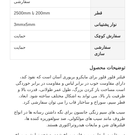
سفارشی
قطر
200mm تا 2500mm
نوار پشتیبانی
3mmx5mm
سفارش کوچک
حمایت
سفارشی
حمایت
سازی
توضیحات محصول
فیلتر فلور فلور برای مایکرو بریوری آسان است که نفوذ کند،
دارای مقاومت خوب در برابر لباس و مقاومت در برابر خوردگی
است.مساحت باز کردن بزرگ، طول عمر طولانی، قدرت بالا و
ظرفیت بار بالا، می تواند به اشکال مختلف ساخته شود. ابعاد،
قطر سیم، سوراخ و ساختار قاب را می توان سفارشی کرد.
سیب های سیم زنگی جانسون برای نگه داشتن رسانه ها در انواع
ظروف مانند سیب های مولکولی، ضد سولفوریزه کننده ها،
فیلترهای شن و مایعات هیدروتراکتوری هستند.
در مقایسه با بغل سیم و فلز سوراخ شده، صفحه نمایش سوراخ