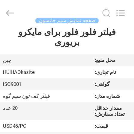
2026
Huihao
Hardware
Mesh
Product
صفحه نمایش سیم جانسون
Limited.
All
فیلتر فلور فلور برای مایکرو
خونه
Rights
Reserved.
بریوری
محصولات
محل منبع:
چين
درباره
نام تجاری:
HUIHAOkasite
ما
گواهی:
ISO9001
شماره مدل:
فیلتر کف تون سیم گوه
بازدید
از
مقدار حداقل
20 عدد
تعداد سفارش:
کارخانه
قیمت:
USD45/PC