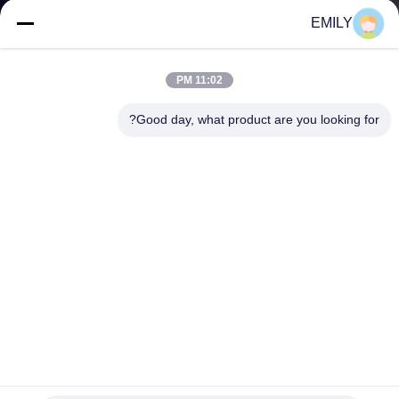
کنترل
EMILY
کیفیت
11:02 PM
با
Good day, what product are you looking for?
ما
تماس
بگیرید
اخبار
موارد
نقشه
پین های جوشکاری با ورق مس با فلات فلورین فلوریدا 0.875
"ساخت و ساز جاده
سایت