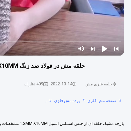
حلقه مش در فولاد ضد زنگ Drapery 1.2MM X10MM پنجره های مورد استفاده، پنجره ها
حلقه فلزی مش
2022-10-14
409 نظرات
#
صفحه مش فلزی
#
پرده مش فلزی
#
,
پارچه مشبک حلقه ا
استیل کم کربن. قطر سیم 0.7 میلی متر - 3 میلی متر ، استاندارد 1.2 میلی متر است ق...