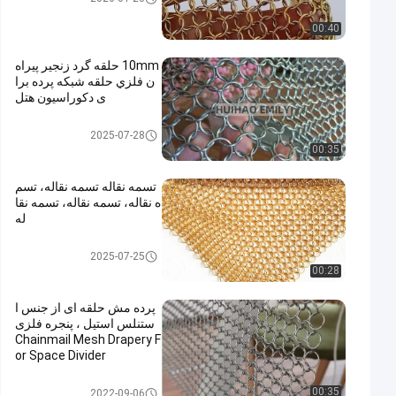
00:40
10mm حلقه گرد زنجير پيراه
ن فلزي حلقه شبكه پرده برا
ی دکوراسیون هتل
فلز مش پارچه فروشی
2025-07-28
00:35
تسمه نقاله تسمه نقاله، تسم
ه نقاله، تسمه نقاله، تسمه نقا
له
فلز مش پارچه فروشی
2025-07-25
00:28
پرده مش حلقه ای از جنس ا
ستنلس استیل ، پنجره فلزی
Chainmail Mesh Drapery F
or Space Divider
حلقه فلزی مش
00:35
2022-09-06