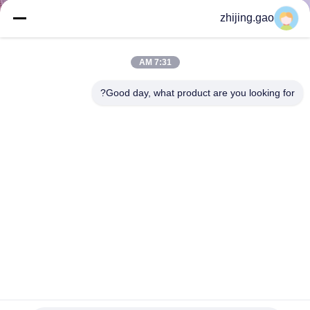
کنترل
zhijing.gao
کیفیت
7:31 AM
با
Good day, what product are you looking for?
ما
تماس
بگیرید
اخبار
موارد
نقشه
مش حلقه فلزی رنگ برنز 1.5x15mm به عنوان پارتیشن فضایی
برای مرکز خرید
سایت