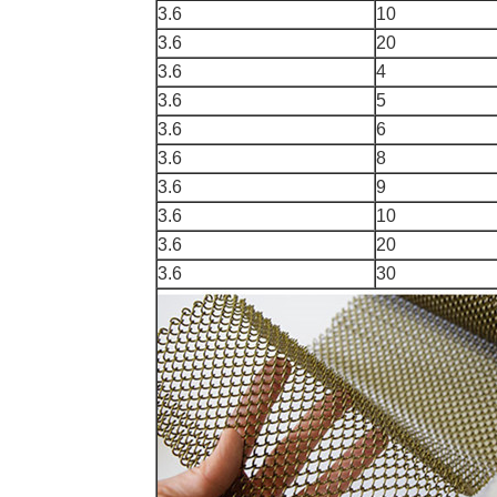
3.6
10
3.6
20
3.6
4
3.6
5
3.6
6
3.6
8
3.6
9
3.6
10
3.6
20
3.6
30