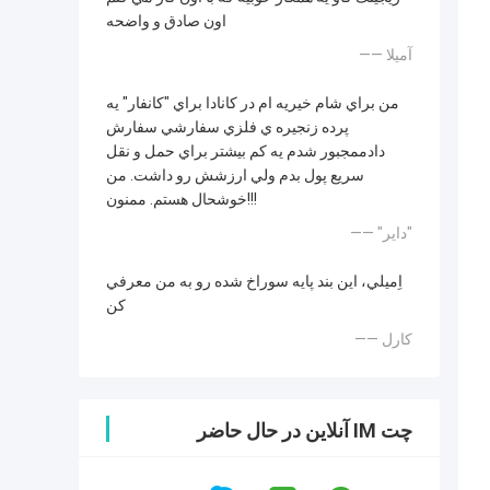
اون صادق و واضحه
—— آمیلا
من براي شام خیریه ام در کانادا براي "کانفار" يه
پرده زنجيره ي فلزي سفارشي سفارش
دادممجبور شدم يه کم بيشتر براي حمل و نقل
سريع پول بدم ولي ارزشش رو داشت. من
خوشحال هستم. ممنون!!!
—— "داير"
اِميلي، اين بند پايه سوراخ شده رو به من معرفي
کن
—— کارل
چت IM آنلاین در حال حاضر