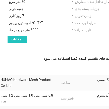
ار حداقل تعداد سفارش:
30 متر مربع
جزئیات بسته بندی:
جعبه چوبی
زمان تحویل:
7 روز کاری
شرایط پرداخت:
L/C، T/T، وسترن یونیون
قابلیت ارائه:
5000 متر مربع در ماه
مخاطب
ده های تقسیم کننده فضا استفاده می شود
رنگ مسی
HUIHAO Hardware Mesh Product
ساخت:
Co.,Ltd
لومینیوم
0.8 میلی متر، 1.0 میلی متر، 1.2 میلی
قطر سیم:
متر،