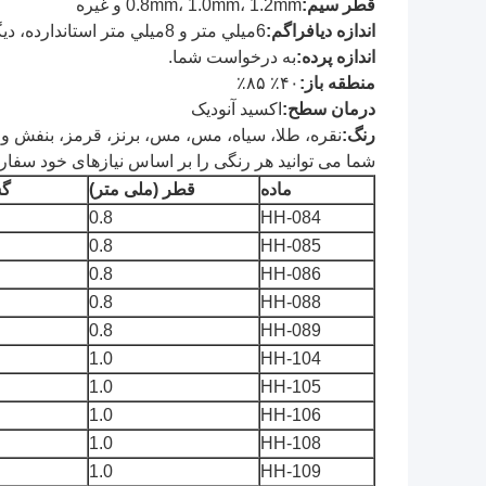
قطر سیم:
0.8mm، 1.0mm، 1.2mm و غیره
اندازه دیافراگم:
6ميلي متر و 8ميلي متر استاندارده، ديگران هم ميتونن سفارشي شوند.
اندازه پرده:
به درخواست شما.
منطقه باز:
۴۰٪ ۸۵٪
درمان سطح:
اکسید آنودیک
رنگ:
نقره، طلا، سیاه، مس، مس، برنز، قرمز، بنفش و 
شما می توانید هر رنگی را بر اساس نیازهای خود سفار
ماده
قطر (ملی متر)
گش
0.8
HH-084
0.8
HH-085
0.8
HH-086
0.8
HH-088
0.8
HH-089
1.0
HH-104
1.0
HH-105
1.0
HH-106
1.0
HH-108
1.0
HH-109