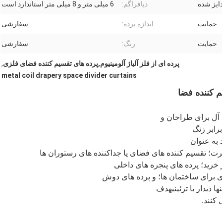
دایز شده
دیافراگم:
6 میلی متر و 8 میلی متر استاندارد است
حمایت
اندازه پرده:
سفارشی
حمایت
رنگ:
سفارشی
پرده ای از فلز آلیاژ آلومینیوم,پرده های تقسیم کننده فضای فلزی
,
metal coil drapery space divider curtains
 کننده فضا
 آل برای طراحان و
رابر زنگ
 به عنوان
ت؛ تقسیم کننده های فضای یا جداکننده های رستوران ها
خرید؛ پرده های پنجره های داخلی
 برای ساختمان ها؛ و پرده های دوش
 دیدار با تزئینی
هدف
کنند.