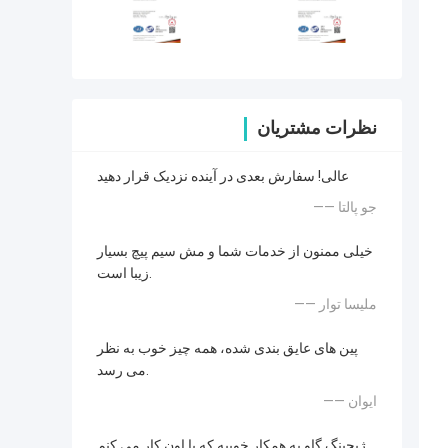
نظرات مشتریان
عالی! سفارش بعدی در آینده نزدیک قرار دهید
—— جو پالتا
خیلی ممنون از خدمات شما و مش سیم پیچ بسیار
زیبا است.
—— مليسا توار
پین های عایق بندی شده، همه چیز خوب به نظر
می رسد.
—— ایوان
ژيجينگ گاو يه همکار خوبيه که با اون کار مي کنم