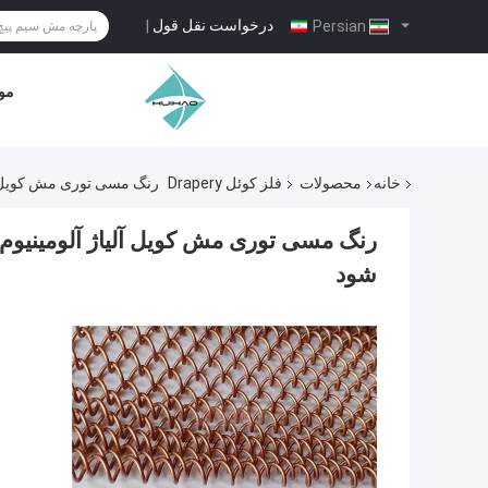
درخواست نقل قول
|
Persian
مو
خانه
محصولات
فلز کوئل Drapery
رنگ مسی توری مش کویل آلی
رنگ مسی توری مش کویل آلیاژ آلومینیوم 
شود