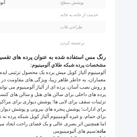
پوشش سطح:
آنو
خدمت از خانه به خانه:
طراحی قاب:
برجسته کردن:
رنگ مس استفاده شده به عنوان پرده های تقسیم
مشخصات پرده شبكه طلاي آلومينيوم:
آلومینیوم آلیاژ کویل میش پرده یک محصول تزئینی ایده
معماران، به خاطر ظاهر زيبا، ویژگی های مقاومت در ب
و روش نصب آسان، پرده ای از آلیاژ آلومینیوم می تواند
پرده های داخلی برای سالن های هتل و سالن های کنسر
تزئینات سقف برای لابی ها؛ پوشش دیواری برای مراکز 
برای ادارات؛ پوشش پنجره های بیرونی و پوشش دیواری
برای حمام، و غیره آلومینیوم آلیاژ کویل شبکه پرده نه تنها
اما همچنین اثر بصری عالی و یک فضای راحت ایجاد می 
ماده:
سیم های آلیومینیومی