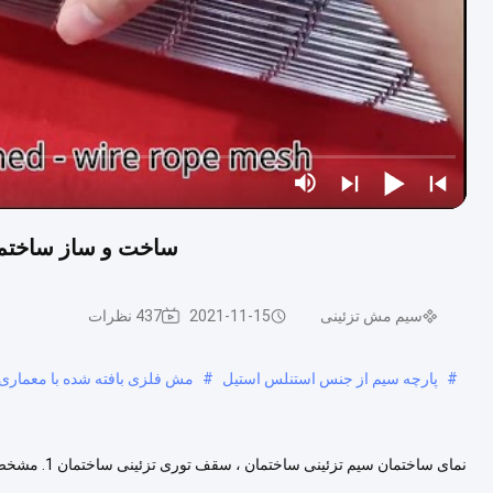
ساخت و ساز ساختما
سیم مش تزئینی
2021-11-15
437 نظرات
#
پارچه سیم از جنس استنلس استیل
#
مش فلزی بافته شده با معماری
نمای ساختمان
زنگ منطقه افتتاح 60.6٪ قطر کابل 2.75mm × 3 ضخامت مش 10 میلی متر کابل...