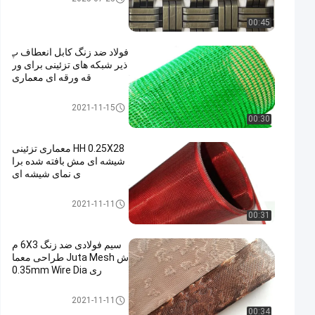
00:45
فولاد ضد زنگ کابل انعطاف پ
ذیر شبکه های تزئینی برای ور
قه ورقه ای معماری
سیم مش تزئینی
2021-11-15
00:30
HH 0.25X28 معماری تزئینی
شیشه ای مش بافته شده برا
ی نمای شیشه ای
سیم مش تزئینی
2021-11-11
00:31
سیم فولادی ضد زنگ 6X3 م
ش Juta Mesh طراحی معما
ری 0.35mm Wire Dia
سیم مش تزئینی
2021-11-11
00:34