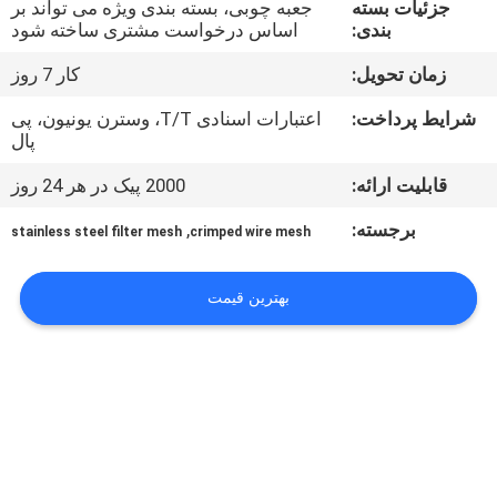
جزئیات بسته
جعبه چوبی، بسته بندی ویژه می تواند بر
کنترل
بندی:
اساس درخواست مشتری ساخته شود
کیفیت
زمان تحویل:
کار 7 روز
با
شرایط پرداخت:
اعتبارات اسنادی T/T، وسترن یونیون، پی
پال
ما
قابلیت ارائه:
2000 پیک در هر 24 روز
تماس
برجسته:
,
بگیرید
stainless steel filter mesh
crimped wire mesh
بهترین قیمت
اخبار
موارد
نقشه
سایت