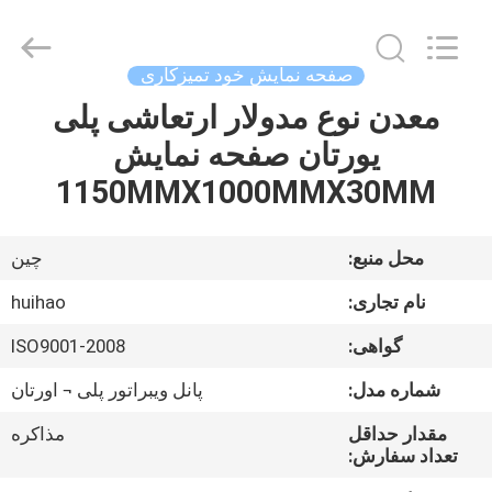
2026
Huihao
Hardware
Mesh
Product
صفحه نمایش خود تمیزکاری
Limited.
All
معدن نوع مدولار ارتعاشی پلی
خونه
Rights
Reserved.
یورتان صفحه نمایش
محصولات
1150MMX1000MMX30MM
درباره
محل منبع:
چین
ما
نام تجاری:
huihao
گواهی:
ISO9001-2008
بازدید
شماره مدل:
پانل ویبراتور پلی ¬ اورتان
از
کارخانه
مقدار حداقل
مذاکره
تعداد سفارش: