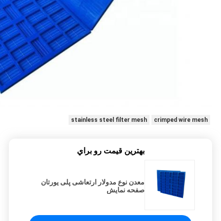
stainless steel filter mesh
crimped wire mesh
بهترين قيمت رو براي
معدن نوع مدولار ارتعاشی پلی یورتان
صفحه نمایش
1150MMX1000MMX30MM