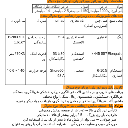
مشخصات پانل ویبراتور ویبراتور پلی¬اورتان نوع مدولار
مواد
عرض
طول
عرض شکاف
طول شکاف
پلی اورتان
1000 میلیمتر
1150 میلیمتر
2.5 میلیمتر
14 میلیمتر
داده های تکنولوژیکی پانل ویبراتور ارتعاشی نوع مدولار معدن
محل منبع
هبی چین
نام تجاری
huihao
متریال
پلی اورتان
(سرزمین اصلی)
رنگ
اختیاری
انعطافپذیری
34
٪
از دست دادن
0.0
19cm3 /
الاستیک
ساییدگی
1.61km
Elongatio
445-557
٪
استحکام
30 تا 53
قدرت اشک
70KN / متر
N
کششی
مگاپاسکال
آور
استحکام
6-10.5
سختی
Shore60-
درجه حرارت
-40 ° ~
6
0 °
فشاری
مگاپاسکال
A
98
کاربرد
پانل ویبراتور پلی اورتان نوع مدولار
:
برنامه های کاربردی در ماشین آلات غربالگری دیرکرد خشکی غربالگری، دستگاه
غربالگری خشکشویی شستشوی زغال سنگ، انواع مختلف
ماشین آلات غربالگری استخراج معادن و غربالگری، بازیافت مواد دیگر و غیره
مزایای
پانل صفحه نمایش ارتعاشی پلی¬اورتان نوع مدولار
:
کارآیی غربالگری بالا --- 2-5 بار از صفحه نمایش معمولی
ظرفیت باربری بزرگ --- 2.5 برابر بیشتر از غلاف لاستیکی
عمر طولانی --- می توان از شش ماه تا بیش از یک سال استفاده کرد
خوردگی خوب و مقاومت خوردگی --- شرایط استفاده از آب یا روغن به عنوان