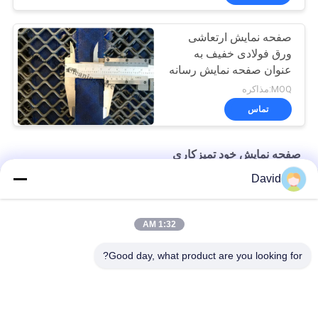
صفحه نمایش ارتعاشی
ورق فولادی خفیف به
عنوان صفحه نمایش رسانه
های جمع و جور برای
MOQ:مذاکره
صفحه نمایش سنگ
تماس
صفحه نمایش خود تمیزکاری
David
سرند ارتعاشی معدن شن و ماسه شیکر برای شستشوی ماسه سیلیس
نوع طراحی صفحه ضد انسداد مقابله با غربالگری مواد مرطوب
1:32 AM
توری مش فولادی ضد گرفتگی برای سنگ شکن سنگ
Good day, what product are you looking for?
دسته بندی های محبوب
همه