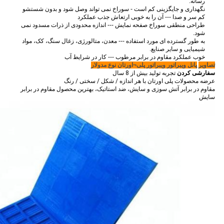
رسانه.
نگهداری و جایگزینی کم است - سوراخ نمی تواند وصل شود و بدون شستشو
کم سر و صدا --- آن را به خوبی ارتعاش جذب عملکرد
طراحی منطقی سوراخ صفحه نمایش --- اندازه محدودی از ذرات مسدود نمی
شود.
به طور گسترده ای مورد استفاده --- معدن، متالورژی، زغال سنگ، کک، مواد
شیمیایی و سایر صنایع.
خوب عملکرد مقاوم در برابر مرطوب --- کار در شرایط آب
تصاویر
پانل ویبراتور ویبراتور پلی¬اورتان نوع مدولار
سفارشی کردن
تجربه تولید بیش از 8 سال
عرضه محصولات پلی اورتان با هر اندازه / شکل / سختی / رنگ
مقاوم در برابر آتش سوزی و سایش، ضد استاتیک، بهترین محصول مقاوم در برابر
سایش