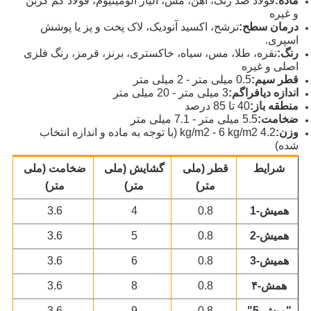
ماده:
فولاد ضد زنگ، آهن، مس، آلیاژ آلومینیوم، فولاد کم کربن
و غیره
درمان سطح:
ترشح، اکسید آنودیک، لاک پخت و پز یا پوشش
اسپری.
رنگ:
نقره، طلا، مس، سیاه، خاکستری، برنز، قرمز، رنگ فلزی
اصلی و غیره
قطر سیم:
0.5 میلی متر - 2 میلی متر
اندازه دیافراگم:
3 میلی متر - 20 میلی متر
منطقه باز:
40 تا 85 درصد
ضخامت:
5.5 میلی متر - 7.1 میلی متر
وزن:
4.2 kg/m2 - 6 kg/m2 (با توجه به ماده و اندازه انتخاب
شده)
شرایط
قطر (ملی
گشایش (ملی
ضخامت (ملی
متر)
متر)
متر)
هميش-1
0.8
4
3.6
هميش-2
0.8
5
3.6
هميش-3
0.8
6
3.6
همش-۴
0.8
8
3.6
"ميش-5"
0.8
9
3.6