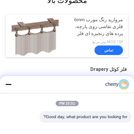
محصولات بالا
مروارید رنگ مورب 6mm
فلزی نقاشی روی پارچه،
پرده های زنجیره ای فلز
تقسیم فضایی
MOQ:150 متر مربع
تماس
فلز کوئل Drapery
پرده مشبک فلزی آلومینیومی به رنگ مسی برای پارتیشن داخلی
cherry
پرده تقسیم کننده فضای کویل آلومینیومی فولادی سفارشی با سیم 0.8
میلی متری
10:51 PM
پرده شبكه ای با طناب آلومینیوم با ردیاب فلزی
Good day, what product are you looking for?
دسته بندی های محبوب
همه