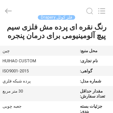
2026
Huihao
Hardware
Mesh
Product
فلز کوئل Drapery
Limited.
All
رنگ نقره ای پرده مش فلزی سیم
خونه
Rights
Reserved.
پیچ آلومینیومی برای درمان پنجره
محصولات
محل منبع:
چین
درباره
نام تجاری:
HUIHAO CUSTOM
ما
گواهی:
ISO9001-2015
شماره مدل:
پرده شبكه فلزي
بازدید
از
مقدار حداقل
30 متر مربع
تعداد سفارش:
کارخانه
جزئیات بسته
جعبه چوبی
بندی: