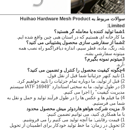
سوالات مربوط به Huihao Hardware Mesh Product
Limited:
1شما توليد کننده يا معامله گر هستيد؟
ما کارخانه ای هستیم که در استان هبی چین واقع شده ایم.
2شما از سفارشی سازی محصول پشتیبانی می کنید؟
بله، رنگ، ماده، قطر سیم، اندازه دیافراگم
و راه نصب همه
ميتونه سفارشي بشه.
3ميتونم نمونه بگيرم؟
-آره.
4چگونه کیفیت محصول را کنترل و تضمین می کنید؟
1) تاييد کن
هر جزئیات
با شما قبل از نقل قول.
2) قبل از تولید، ما دوباره تمام جزئیات را تایید خواهیم کرد.
3) در طول تولید، ما به سختی استاندارد "IATF 16949 سیستم
مدیریت کیفیت" را اجرا می کنیم.
4) ما فیلم ها و عکس ها را در طول فرآیند تولید و حمل و نقل به
شما می فرستیم.
5. مزیت شرکت هواهو هاردوئر ميش محصول محدود
با ما همکاری کنید، می توانیم تضمین کنیم:
1) قیمت رقابتی: ما آنچه تولید می کنیم را می فروشیم.
2) تحویل در زمان: ما خط تولید خودکار برای اطمینان از تحویل