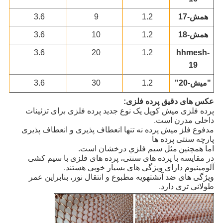
همش-17
1.2
9
3.6
همش-18
1.2
10
3.6
3.6
20
1.2
hhmesh-
19
"ميش-20"
1.2
30
3.6
عکس های دقیق پرده فلزی:
پرده فلزی میش کویل یک نوع جدید پرده فلزی برای تزئینات
داخلی مدرن است.
مدفوع فلز میش پرده نه تنها انعطاف پذیری و انعطاف پذیری
پارچه سنتی
پرده ها
اما همچنین
مثل سيم فلزي درخشان است.
در مقایسه با پرده های سنتی، پرده های فلزی با سیم کشی
آلومینیوم دارای ویژگی های بسیار خوبی هستند.
ویژگی های ضد آتش
تهویه مطبوع و انتقال نور، بنابراین عمر
طولانی تری دارد.