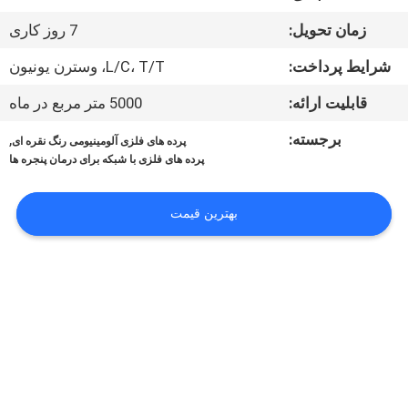
کنترل
زمان تحویل:
7 روز کاری
کیفیت
شرایط پرداخت:
L/C، T/T، وسترن یونیون
با
قابلیت ارائه:
5000 متر مربع در ماه
ما
برجسته:
,
پرده های فلزی آلومینیومی رنگ نقره ای
تماس
پرده های فلزی با شبکه برای درمان پنجره ها
بگیرید
بهترین قیمت
اخبار
موارد
نقشه
سایت